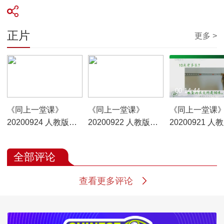
正片
更多 >
00:14:46
00:14:56
00:14:44
《同上一堂课》
《同上一堂课》
《同上一堂课
20200924 人教版三
20200922 人教版三
20200921 人
年级数学《吨的认
年级数学《千米的认
年级数学《千
识》（第1课时） 周
识》（第2课时） 刘
识》（第1课时
全部评论
莹（北京市西城区西
卉（北京市西城区展
星（北京第二
单小学）
览路第一小学）
学）
查看更多评论