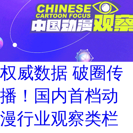
权威数据 破圈传
播！国内首档动
漫行业观察类栏