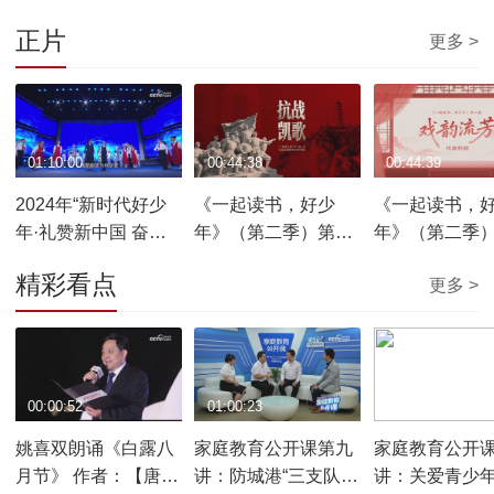
正片
更多 >
01:10:00
00:44:38
00:44:39
2024年“新时代好少
《一起读书，好少
《一起读书，
年·礼赞新中国 奋进
年》（第二季）第五
年》（第二季
新时代”主题读书活动
集：抗战凯歌
集：戏韵流芳
精彩看点
更多 >
成果展
00:00:52
01:00:23
00:59:40
姚喜双朗诵《白露八
家庭教育公开课第九
家庭教育公开
月节》 作者：【唐】
讲：防城港“三支队
讲：关爱青少