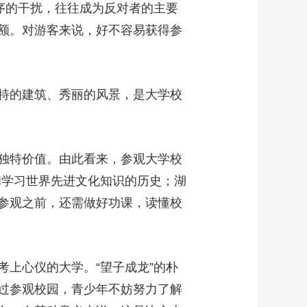
序的干扰，往往成为反对者的主要
艺术
汽车
数智
5G
产业+
额。对游客来说，好不容易获得参
时尚
天气
才艺
网展
央央好物
特的建筑、秀丽的风景，是大学校
独特价值。由此看来，参观大学校
和学习世界先进文化知识的历史；湖
参观之前，还需做好功课，读懂校
上心仪的大学。“望子成龙”的朴
过参观校园，青少年不妨努力了解