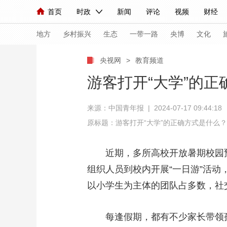
首页
时政
新闻
评论
视频
财经
人民领袖习近平
直播
海外频道
片库
iPanda
栏目大全
联播+
English
中国领导人
节目单
Монгол
听音
央视快评
微视频
习
地方
乡村振兴
生态
一带一路
央博
文化
央视网
>
教育频道
总台春晚
网络春晚
共产党员网
秧纪录
游客打开“大学”的
来源：中国青年报 | 2024-07-17 09:44:18
新闻
国内
国际
评论
经济
军事
原标题：游客打开“大学”的正确方式是什么？
人民领袖习近平
联播+
热解读
天天学习
近期，多所高校开放暑期校园预
视频
小央视频
小央直播
直播中国
熊猫
组织人员到校内开展“一日游”活
现场
前线
比划
快看
蓝海中国
新兵
以小学生为主体的团队占多数，社
体育
直播
竞猜
2026年世界杯
2026
每逢假期，都有不少家长带领孩子
VIP会员
CCTV奥林匹克频道
生活体育大会