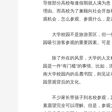
导致部分高校每逢假期就人满为患
财经
教育
乡村振兴
生态环境
一带一路
理由。而高校为了兼顾向社会开放
大国智造
大国展会
大国保险
云顶对话
观机会，怎么参观、参观什么，是
大学校园不是旅游景区，但一些
园吸引游客参观的重要因素。可是
CCTV.节目官网
直播
节目单
栏目
片库
除了外在的风景，大学的人文积
园是一件“有门槛”的事情。比如，
南大学校园内的岳麓书院，则见证
园景观背后的文化。
不少家长带孩子到名校参观，其初
素愿望完全可以理解。但是，参观