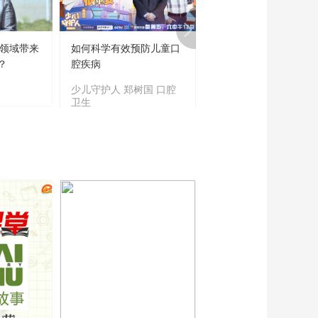
育领域带来
如何科学有效预防儿童口
“新时代好少年”主题教
？
腔疾病
读书活动成果展
少儿守护人 郑树国 口腔
主题教育
卫生