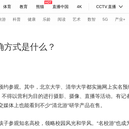
体育
教育
熊猫
直播中国
4K
CCTV.直播
式妙语
主持人
下载央视影音
热解读
天天学习
旅游
科普
健康
乐龄
阅读
艺术
数智
5G
产业+
纪录片网
国家大剧院
大型活动
正确方式是什么？
科技
法治
文娱
人物
公益
图片
习式妙语
央视快评
央视网评
光华锐评
锋面
约参观。其中，北京大学、清华大学都实施网上实名预
频道
VR/AR
4K专区
全景新闻
动，不得以营利为目的进行摄影、摄像、直播等活动。有记
请入列
人生第一次
人生第二次
交媒体上也能看到不少“清北游”研学产品在售。
年冬奥会
CBA
NBA
中超
国足
国际足球
网球
综
参观知名高校，领略校园风光和学风。“名校游”也成
体育江湖
文化体育
冰雪道路
足球道路