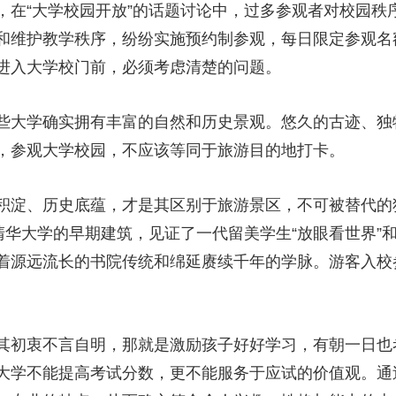
，在“大学校园开放”的话题讨论中，过多参观者对校园秩
央博
非遗
文化
旅游
科普
健康
乐龄
阅读
和维护教学秩序，纷纷实施预约制参观，每日限定参观名
云起
超级工厂
智敬中国
全民健康
颜选攻略
海洋
进入大学校门前，必须考虑清楚的问题。
大学确实拥有丰富的自然和历史景观。悠久的古迹、独
，参观大学校园，不应该等同于旅游目的地打卡。
热播榜
总台企业白名单
淀、历史底蕴，才是其区别于旅游景区，不可被替代的
清华大学的早期建筑，见证了一代留美学生“放眼看世界”
着源远流长的书院传统和绵延赓续千年的学脉。游客入校
衷不言自明，那就是激励孩子好好学习，有朝一日也考
大学不能提高考试分数，更不能服务于应试的价值观。通