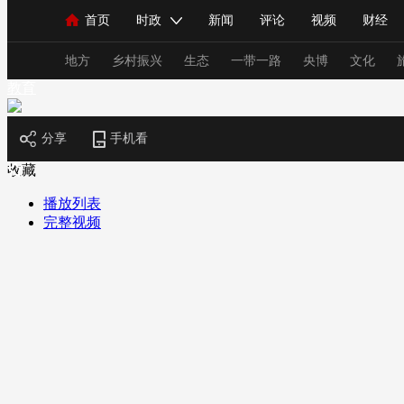
首页
时政
新闻
评论
视频
财经
人民领袖习近平
直播
海外频道
片库
iPanda
栏目大全
联播+
English
中国领导人
节目单
Монгол
听音
央视快评
微视频
习
地方
乡村振兴
生态
一带一路
央博
文化
教育
总台春晚
网络春晚
共产党员网
秧纪录
分享
手机看
收藏
播放列表
新闻
国内
国际
评论
经济
军事
完整视频
人民领袖习近平
联播+
热解读
天天学习
视频
小央视频
小央直播
直播中国
熊猫
现场
前线
比划
快看
蓝海中国
新兵
体育
直播
竞猜
2026年世界杯
2026年
VIP会员
CCTV奥林匹克频道
生活体育大会