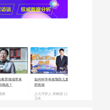
PT给教育领域带来
如何科学有效预防儿童口
“新时代好少年”
和挑战？
腔疾病
读书活动成果展
观察
少儿守护人 郑树国 口腔
主题教育
卫生