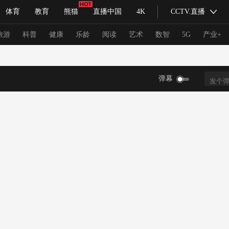
体育
教育
熊猫
直播中国
4K
CCTV.直播
式妙语
主持人
下载央视影音
热解读
天天学习
旅游
科普
健康
乐龄
阅读
艺术
数智
5G
产业+
纪录片网
国家大剧院
大型活动
弹幕
科技
法治
文娱
人物
公益
图片
习式妙语
央视快评
央视网评
光华锐评
锋面
频道
VR/AR
4K专区
全景新闻
请入列
人生第一次
人生第二次
冬奥会
CBA
NBA
中超
国足
国际足球
网球
综
体育江湖
文化体育
冰雪道路
足球道路