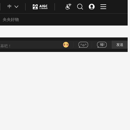
中
央央好物
发送
合体育
亚冬会