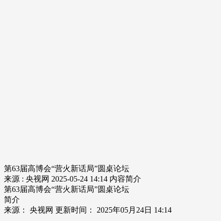
财经
教育
乡村振兴
生态环境
一带一路
大国智造
大国展会
大国保险
云顶对话
CCTV.节目官网
直播
节目单
栏目
片库
第63届高博会“营火新话局”圆桌论坛
来源 : 央视网
2025-05-24 14:14
内容简介
第63届高博会“营火新话局”圆桌论坛
简介
来源： 央视网 更新时间： 2025年05月24日 14:14