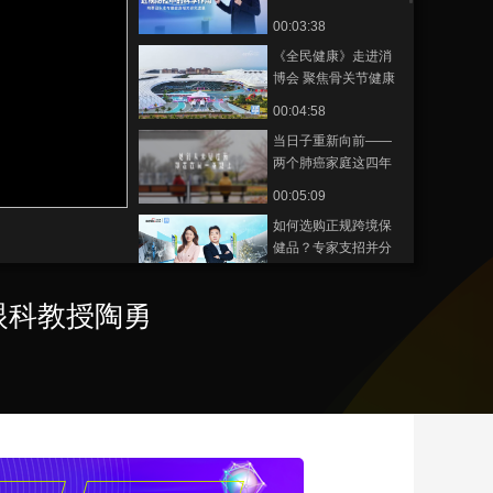
学术会议，对话首都
00:03:38
艺术
汽车
数智
5G
产业+
医科大学眼科教授陶
《全民健康》走进消
勇
时尚
天气
才艺
网展
央央好物
博会 聚焦骨关节健康
消费升级
00:04:58
当日子重新向前——
两个肺癌家庭这四年
的“希望”
00:05:09
如何选购正规跨境保
健品？专家支招并分
享拜耳全球品质管控
00:04:57
经验
眼科教授陶勇
《全民健康》聚焦
COOC前沿，科学助
力眼健康
00:00:47
钇-90精准“出击” 从绝
望到重生
00:07:31
3·18全国爱肝日 | 专家