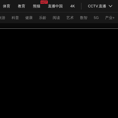
体育
教育
熊猫
直播中国
4K
CCTV.直播
式妙语
主持人
下载央视影音
热解读
天天学习
旅游
科普
健康
乐龄
阅读
艺术
数智
5G
产业+
纪录片网
国家大剧院
大型活动
科技
法治
文娱
人物
公益
图片
习式妙语
央视快评
央视网评
光华锐评
锋面
频道
VR/AR
4K专区
全景新闻
请入列
人生第一次
人生第二次
年冬奥会
CBA
NBA
中超
国足
国际足球
网球
综
体育江湖
文化体育
冰雪道路
足球道路