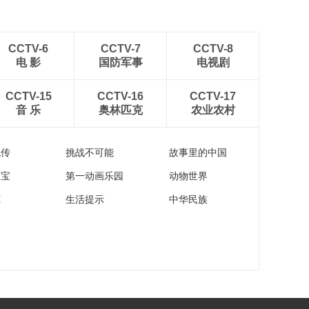
2026世界肾脏日公益
活动：汪年松 健康寄
语
00:00:23
CCTV-6
CCTV-7
CCTV-8
电 影
国防军事
电视剧
2026世界肾脏日公益
活动：陈洪宇 健康寄
语
CCTV-15
CCTV-16
CCTV-17
00:00:24
音 乐
奥林匹克
农业农村
2026世界肾脏日公益
活动：郭志勇 健康寄
语
00:00:23
流传
挑战不可能
故事里的中国
2026世界肾脏日公益
家宝
第一动画乐园
动物世界
活动：苏涛 健康寄语
苑
生活提示
中华民族
00:00:22
2026世界肾脏日公益
活动：范瑛 健康寄语
00:00:24
2026世界肾脏日公益
活动：杨洪涛 健康寄
语