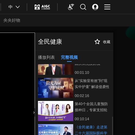
00:06:02
中
「高山的回响」海拔
4500米的生命守护，
央央好物
破解高原高血压的巅
00:08:36
峰答案
「高山的回响」海拔
4500米的生命守护，
全民健康
收藏
《全民健康》走进
正在播放
破解高原高血压的巅
00:08:36
第二十六届国际眼科学学术会
峰答案
议，对话首都医科大学眼科教
播放列表
完整视频
科学规划 筑牢肺炎球
授陶勇
菌疾病免疫防线
00:01:10
从“实验室有效”到“现
实中护童” 解读侵袭性
肺炎球菌性疾病的预
00:02:16
防策略
第40个全国儿童预防
接种日，专家支招轮
状病毒防控
合体育
亚冬会
00:10:14
《全民健康》走进第
二十六届国际眼科学