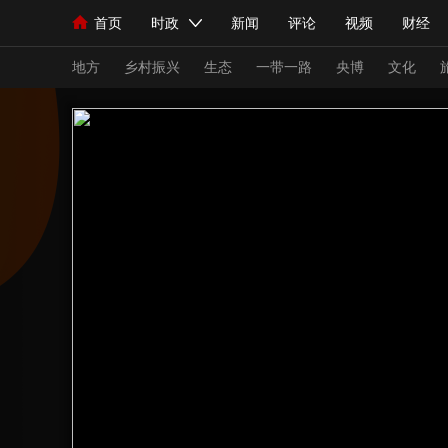
首页
时政
新闻
评论
视频
财经
人民领袖习近平
直播
海外频道
片库
iPanda
栏目大全
联播+
English
中国领导人
节目单
Монгол
听音
央视快评
微视频
习
地方
乡村振兴
生态
一带一路
央博
文化
总台春晚
网络春晚
共产党员网
秧纪录
新闻
国内
国际
评论
经济
军事
人民领袖习近平
联播+
热解读
天天学习
视频
小央视频
小央直播
直播中国
熊猫
现场
前线
比划
快看
蓝海中国
新兵
体育
直播
竞猜
2026年世界杯
2026
VIP会员
CCTV奥林匹克频道
生活体育大会