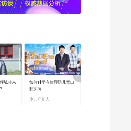
呼吁：主动关爱“沉默
的肝脏”
00:10:51
3·18全国爱肝日 | 别等
肝脏“说话”才后悔！
00:03:15
2026世界肾脏日公益
活动：朱斌 健康寄语
00:00:24
2026世界肾脏日 京沪
专家共唱《一路生
花》：用歌声传递关
00:04:40
爱 为肾脏守护健康
育领域带来
如何科学有效预防儿童口
“新时代好少年”主题教
2026世界肾脏日公益
？
腔疾病
读书活动成果展
活动：沈沛成、王筱
霞、邵国建、彭健韫
少儿守护人
主题教育
00:00:45
健康寄语
2026世界肾脏日公益
活动：徐光标、白寿
军、范秋灵、周蓉 健
00:00:44
康寄语