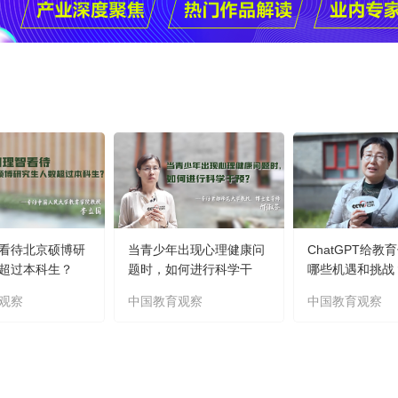
看待北京硕博研
当青少年出现心理健康问
ChatGPT给教
超过本科生？
题时，如何进行科学干
哪些机遇和挑战
预？
观察
中国教育观察
中国教育观察