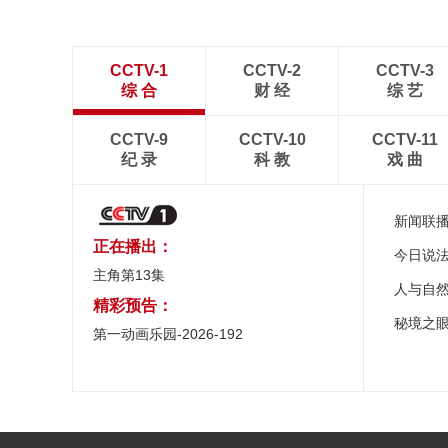
CCTV-1
CCTV-2
CCTV-3
综 合
财 经
综 艺
CCTV-9
CCTV-10
CCTV-11
纪 录
科 教
戏 曲
新闻联
正在播出：
今日说
主角第13集
人与自
精彩预告：
秘境之
第一动画乐园-2026-192