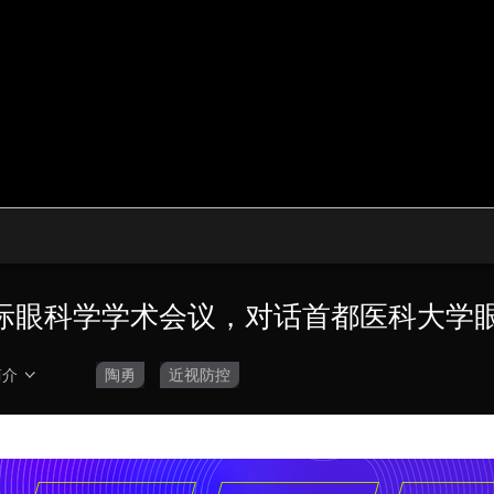
央博
非遗
文化
旅游
科普
健康
乐龄
阅读
云起
超级工厂
智敬中国
全民健康
颜选攻略
海洋
热播榜
总台企业白名单
际眼科学学术会议，对话首都医科大学
简介
陶勇
近视防控