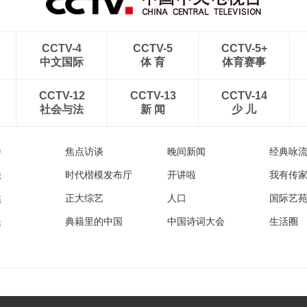
CCTV-4
CCTV-5
CCTV-5+
中文国际
体 育
体育赛事
CCTV-12
CCTV-13
CCTV-14
社会与法
新 闻
少 儿
播
焦点访谈
晚间新闻
经典咏
法
时代楷模发布厅
开讲啦
我有传
然
正大综艺
人口
国际艺
眼
典籍里的中国
中国诗词大会
生活圈