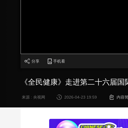
财经
教育
乡村振兴
生态环境
一带一路
大国智造
大国展会
大国保险
云顶对话
CCTV.节目官网
直播
节目单
栏目
片库
分享
手机看
《全民健康》走进第二十六届国
来源 : 央视网
2026-04-23 19:59
内容