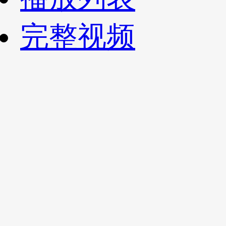
财经
教育
乡村振兴
生态环境
一带一路
央博
完整视频
大国智造
大国展会
大国保险
云顶对话
云起
超
CCTV.节目官网
直播
节目单
栏目
片库
热播榜