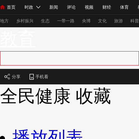
首页
时政
新闻
评论
视频
财经
体育
人民领袖习近平
直播
海外频道
片库
iPanda
栏目大全
联播+
English
中国领导人
节目单
Монгол
听音
央视快评
微视频
习式妙语
主持人
下
地方
乡村振兴
生态
一带一路
央博
文化
旅游
科普
教育
总台春晚
网络春晚
共产党员网
秧纪录
纪录片网
新闻
国内
国际
评论
经济
军事
科技
法
分享
手机看
人民领袖习近平
联播+
热解读
天天学习
习式妙语
全民健康
收藏
视频
小央视频
小央直播
直播中国
熊猫频道
V
现场
前线
比划
快看
蓝海中国
新兵请入列
体育
直播
竞猜
2026年世界杯
2026年冬奥会
播放列表
VIP会员
CCTV奥林匹克频道
生活体育大会
体育江湖