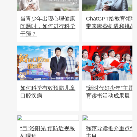
当青少年出现心理健康
ChatGPT给教育领域
问题时，如何进行科学
带来哪些机遇和挑战
干预？
如何科学有效预防儿童
“新时代好少年”主题
口腔疾病
育读书活动成果展
“目”浴阳光 预防近视系
鞠萍导读推介重点红
列课程
书目