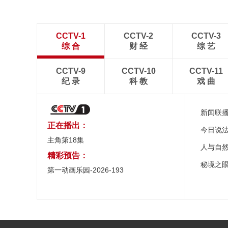
CCTV-1
CCTV-2
CCTV-3
综 合
财 经
综 艺
CCTV-9
CCTV-10
CCTV-11
纪 录
科 教
戏 曲
新闻联
正在播出：
今日说
主角第18集
人与自
精彩预告：
秘境之
第一动画乐园-2026-193