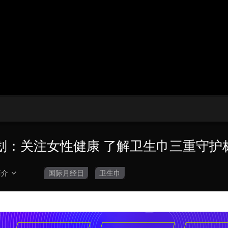
央博
非遗
文化
旅游
科普
健康
乐龄
阅读
云起
超级工厂
智敬中国
全民健康
颜选攻略
海洋
热播榜
总台企业白名单
划：关注女性健康 了解卫生巾三重守护
简介
国际月经日
卫生巾