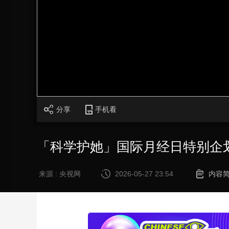
财经
教育
乡村振兴
生态环境
一带一路
大国智造
大国展会
大国保险
云顶对话
CCTV.节目官网
直播
节目单
栏目
片库
分享
手机看
「科学护她」国际月经日特别企
来源 : 央视网
2026-05-27 23:54
内容