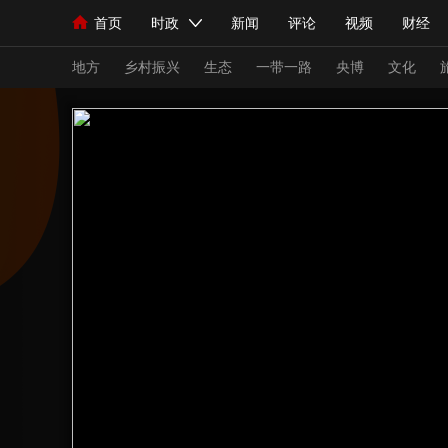
首页
时政
新闻
评论
视频
财经
人民领袖习近平
直播
海外频道
片库
iPanda
栏目大全
联播+
English
中国领导人
节目单
Монгол
听音
央视快评
微视频
习
地方
乡村振兴
生态
一带一路
央博
文化
总台春晚
网络春晚
共产党员网
秧纪录
新闻
国内
国际
评论
经济
军事
人民领袖习近平
联播+
热解读
天天学习
视频
小央视频
小央直播
直播中国
熊猫
现场
前线
比划
快看
蓝海中国
新兵
体育
直播
竞猜
2026年世界杯
2026
VIP会员
CCTV奥林匹克频道
生活体育大会