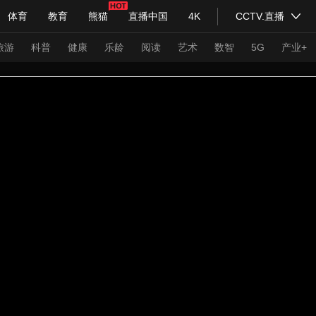
体育
教育
熊猫
直播中国
4K
CCTV.直播
式妙语
主持人
下载央视影音
热解读
天天学习
旅游
科普
健康
乐龄
阅读
艺术
数智
5G
产业+
纪录片网
国家大剧院
大型活动
科技
法治
文娱
人物
公益
图片
习式妙语
央视快评
央视网评
光华锐评
锋面
频道
VR/AR
4K专区
全景新闻
请入列
人生第一次
人生第二次
年冬奥会
CBA
NBA
中超
国足
国际足球
网球
综
体育江湖
文化体育
冰雪道路
足球道路