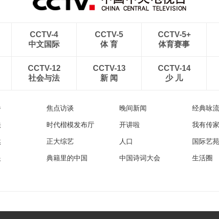
CCTV-4
CCTV-5
CCTV-5+
中文国际
体 育
体育赛事
CCTV-12
CCTV-13
CCTV-14
社会与法
新 闻
少 儿
播
焦点访谈
晚间新闻
经典咏
法
时代楷模发布厅
开讲啦
我有传
然
正大综艺
人口
国际艺
眼
典籍里的中国
中国诗词大会
生活圈