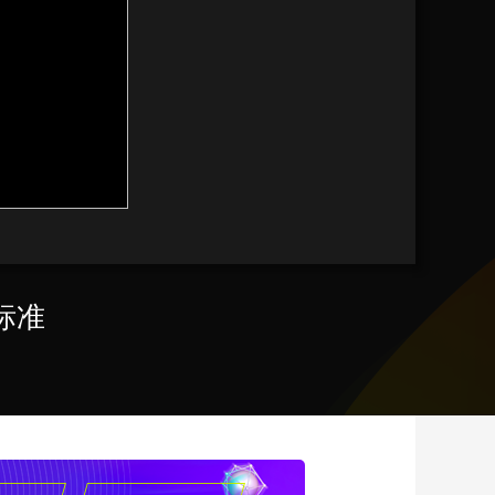
艺术
汽车
数智
5G
产业+
时尚
天气
才艺
网展
央央好物
标准