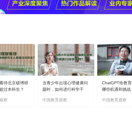
看待北京硕博研
当青少年出现心理健康问
ChatGPT给教
超过本科生？
题时，如何进行科学干
哪些机遇和挑战
预？
观察
中国教育观察
中国教育观察