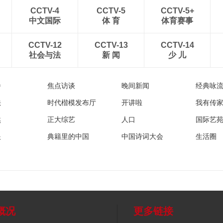
CCTV-4
CCTV-5
CCTV-5+
中文国际
体 育
体育赛事
CCTV-12
CCTV-13
CCTV-14
社会与法
新 闻
少 儿
播
焦点访谈
晚间新闻
经典咏
法
时代楷模发布厅
开讲啦
我有传
然
正大综艺
人口
国际艺
眼
典籍里的中国
中国诗词大会
生活圈
概况
更多链接