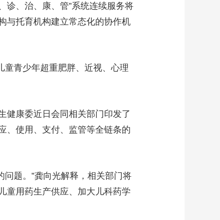
、诊、治、康、管”系统连续服务将
艺术
汽车
数智
5G
产业+
构与托育机构建立常态化的协作机
时尚
天气
才艺
网展
央央好物
儿童青少年超重肥胖、近视、心理
生健康委近日会同相关部门印发了
应、使用、支付、监管等全链条的
的问题。”龚向光解释，相关部门将
儿童用药生产供应、加大儿科药学