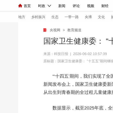
首页
时政
新闻
评论
视频
财经
人民领袖习近平
直播
海外频道
片库
iPanda
栏目大全
联播+
English
中国领导人
节目单
Монгол
听音
央视快评
微视频
习
地方
乡村振兴
生态
一带一路
央博
文化
央视网
>
教育频道
总台春晚
网络春晚
共产党员网
秧纪录
国家卫生健康委： 
来源：科技日报 | 2026-06-02 10:57:39
新闻
国内
国际
评论
经济
军事
原标题：国家卫生健康委： “十五五”期间
人民领袖习近平
联播+
热解读
天天学习
“‘十四五’期间，我们实现了全
视频
小央视频
小央直播
直播中国
熊猫
新闻发布会上，国家卫生健康委新
现场
前线
比划
快看
蓝海中国
新兵
从出生到青春期的全过程儿童健康
体育
直播
竞猜
2026年世界杯
2026
数据显示，截至2025年底，全国
VIP会员
CCTV奥林匹克频道
生活体育大会