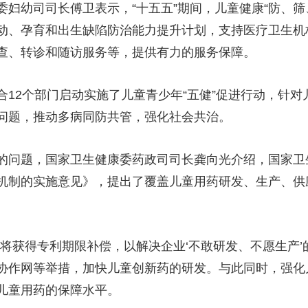
妇幼司司长傅卫表示，“十五五”期间，儿童健康“防、筛
央博
非遗
文化
旅游
科普
健康
乐龄
阅读
动、孕育和出生缺陷防治能力提升计划，支持医疗卫生机
云起
超级工厂
智敬中国
全民健康
颜选攻略
海洋
查、转诊和随访服务等，提供有力的服务保障。
2个部门启动实施了儿童青少年“五健”促进行动，针对
问题，推动多病同防共管，强化社会共治。
热播榜
总台企业白名单
问题，国家卫生健康委药政司司长龚向光介绍，国家卫
机制的实施意见》，提出了覆盖儿童用药研发、生产、供
获得专利期限补偿，以解决企业‘不敢研发、不愿生产’
协作网等举措，加快儿童创新药的研发。与此同时，强化
儿童用药的保障水平。