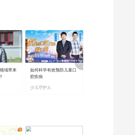
育领域带来
如何科学有效预防儿童口
“新时代好少年”主题教
？
腔疾病
读书活动成果展
少儿守护人
主题教育