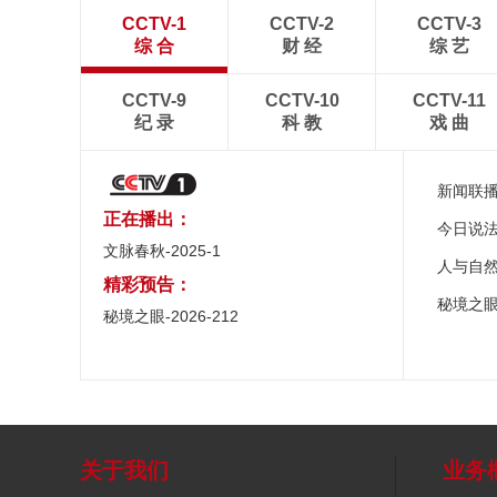
CCTV-1
CCTV-2
CCTV-3
综 合
财 经
综 艺
CCTV-9
CCTV-10
CCTV-11
纪 录
科 教
戏 曲
新闻联
正在播出：
今日说
文脉春秋-2025-1
人与自
精彩预告：
秘境之
秘境之眼-2026-212
关于我们
业务