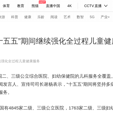
体育
教育
熊猫
直播中国
4K
CCTV.直播
式妙语
主持人
下载央视影音
热解读
天天学习
旅游
科普
健康
乐龄
阅读
艺术
数智
5G
产业+
纪录片网
国家大剧院
大型活动
“十五五”期间继续强化全过程儿童
科技
法治
文娱
人物
公益
图片
继续强化全过程儿童健康服务
习式妙语
央视快评
央视网评
光华锐评
锋面
国二、三级公立综合医院、妇幼保健院的儿科服务全覆盖。
频道
VR/AR
4K专区
全景新闻
闻发言人、宣传司司长谢杨表示，“十五五”期间将坚持多
请入列
人生第一次
人生第二次
服务。
年冬奥会
CBA
NBA
中超
国足
国际足球
网球
综
有4845家二级、三级公立医院，1763家二级、三级
体育江湖
文化体育
冰雪道路
足球道路