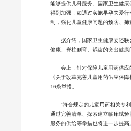
能够提供儿科服务。国家卫生健康委
财经
教育
乡村振兴
生态环境
一带一路
得到加强，如通过实施早孕关爱行
大国智造
大国展会
大国保险
云顶对话
制，强化儿童健康问题的预防、筛
据介绍，国家卫生健康委还联合1
健康、脊柱侧弯、龋齿的突出健康
CCTV.节目官网
直播
节目单
栏目
片库
会上，针对保障儿童用药供应的
《关于改革完善儿童用药供应保障
16条举措。
“符合规定的儿童用药相关专利将
通过完善清单、探索建立临床试验
服务的供给等举措也将进一步提高