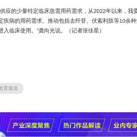
应的少量特定临床急需用药需求，从2022年以来，我委
定疾病的用药需求。推动包括去纤苷、伏索利肽等10余
进入临床使用。”龚向光说。（记者张佳星）
教育频道