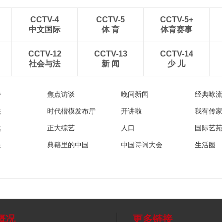
CCTV-4
CCTV-5
CCTV-5+
中文国际
体 育
体育赛事
CCTV-12
CCTV-13
CCTV-14
社会与法
新 闻
少 儿
播
焦点访谈
晚间新闻
经典咏
法
时代楷模发布厅
开讲啦
我有传
然
正大综艺
人口
国际艺
眼
典籍里的中国
中国诗词大会
生活圈
概况
更多链接