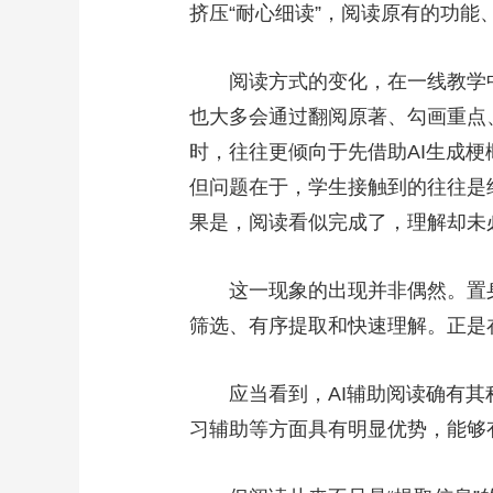
挤压“耐心细读”，阅读原有的功能
财经
教育
乡村振兴
生态环境
一带一路
大国智造
大国展会
大国保险
云顶对话
阅读方式的变化，在一线教学中
也大多会通过翻阅原著、勾画重点
时，往往更倾向于先借助AI生成
但问题在于，学生接触到的往往是经
CCTV.节目官网
直播
节目单
栏目
片库
果是，阅读看似完成了，理解却未
这一现象的出现并非偶然。置身
筛选、有序提取和快速理解。正是
应当看到，AI辅助阅读确有其积
习辅助等方面具有明显优势，能够