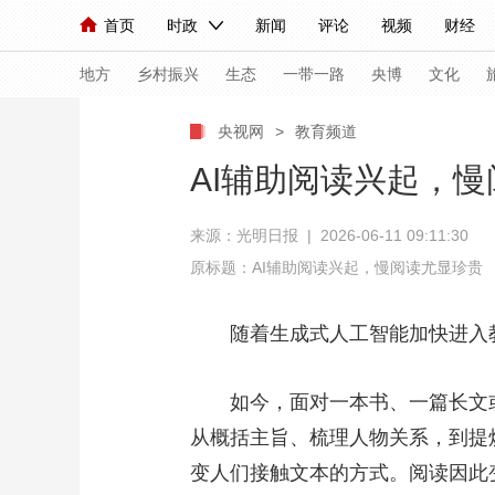
首页
时政
新闻
评论
视频
财经
人民领袖习近平
直播
海外频道
片库
iPanda
栏目大全
联播+
English
中国领导人
节目单
Монгол
听音
央视快评
微视频
习
地方
乡村振兴
生态
一带一路
央博
文化
央视网
>
教育频道
总台春晚
网络春晚
共产党员网
秧纪录
AI辅助阅读兴起，
来源：光明日报 | 2026-06-11 09:11:30
新闻
国内
国际
评论
经济
军事
原标题：AI辅助阅读兴起，慢阅读尤显珍贵
人民领袖习近平
联播+
热解读
天天学习
随着生成式人工智能加快进入
视频
小央视频
小央直播
直播中国
熊猫
现场
前线
比划
快看
蓝海中国
新兵
如今，面对一本书、一篇长文或一
从概括主旨、梳理人物关系，到提
体育
直播
竞猜
2026年世界杯
2026
变人们接触文本的方式。阅读因此变
VIP会员
CCTV奥林匹克频道
生活体育大会