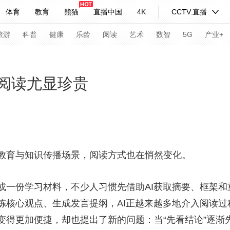
体育
教育
熊猫
直播中国
4K
CCTV.直播
式妙语
主持人
下载央视影音
热解读
天天学习
旅游
科普
健康
乐龄
阅读
艺术
数智
5G
产业+
纪录片网
国家大剧院
大型活动
慢阅读尤显珍贵
科技
法治
文娱
人物
公益
图片
习式妙语
央视快评
央视网评
光华锐评
锋面
教育与知识传播场景，阅读方式也在悄然变化。
频道
VR/AR
4K专区
全景新闻
请入列
人生第一次
人生第二次
份学习材料，不少人习惯先借助AI获取摘要、框架和
炼核心观点、生成发言提纲，AI正越来越多地介入阅读
年冬奥会
CBA
NBA
中超
国足
国际足球
网球
综
得更加便捷，却也提出了新的问题：当“先看结论”逐渐先于
体育江湖
文化体育
冰雪道路
足球道路