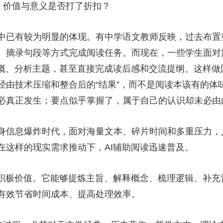
、价值与意义是否打了折扣？
央博
非遗
文化
旅游
科普
健康
乐龄
阅读
云起
超级工厂
智敬中国
全民健康
颜选攻略
海洋
已有较为明显的体现。有中学语文教师反映，过去布置
、摘录句段等方式完成阅读任务。而现在，一些学生面对
梗概、分析主题，甚至直接完成读后感和交流提纲。这样
由技术压缩和整合后的“结果”，而不是阅读本该有的体味
热播榜
总台企业白名单
必真正发生；要点似乎掌握了，属于自己的认识却未必由
信息爆炸时代，面对海量文本、碎片时间和多重压力，
在这样的现实需求推动下，AI辅助阅读迅速普及。
极价值。它能够提炼主旨、解释概念、梳理逻辑、补充
有效节省时间成本、提高处理效率。