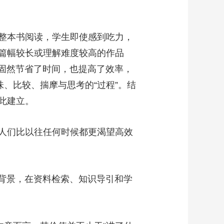
艺术
汽车
数智
5G
产业+
时尚
天气
才艺
网展
央央好物
整本书阅读，学生即使感到吃力，
篇幅较长或理解难度较高的作品
做固然节省了时间，也提高了效率，
、比较、揣摩与思考的“过程”。结
此建立。
人们比以往任何时候都更渴望高效
背景，在资料检索、知识导引和学