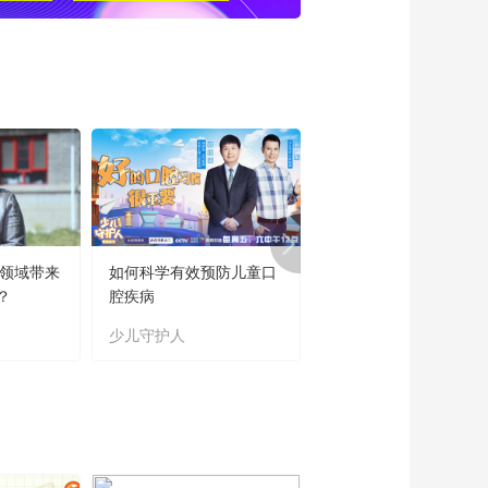
育领域带来
如何科学有效预防儿童口
“新时代好少年”主题教
？
腔疾病
读书活动成果展
少儿守护人
主题教育