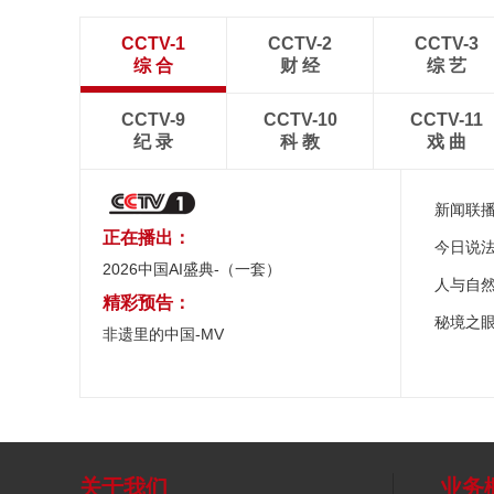
CCTV-1
CCTV-2
CCTV-3
综 合
财 经
综 艺
CCTV-9
CCTV-10
CCTV-11
纪 录
科 教
戏 曲
新闻联
正在播出：
今日说
2026中国AI盛典-（一套）
人与自
精彩预告：
秘境之
非遗里的中国-MV
关于我们
业务