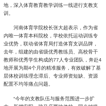
地，深入体育教育教学训练一线进行支教支
训。
河南体育学院校长张大超表示，作为省
内唯一体育本科院校，学校依托运动训练专
业优势，联动省体育局打造体育支训品牌，
去年，组建的由省级优秀教练员、高校骨干
教师和优秀学生构成的77人专业团队，奔赴4
地开展为期4个月的精准服务，有效破解了基
层体校训练理念滞后、专业师资短缺、资源
配置不均等痛点问题。
“今年的支教队伍与服务范围进一步扩