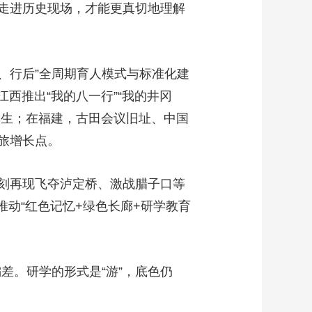
走进历史现场，才能更真切地理解
艺术
汽车
数智
5G
产业+
时尚
天气
才艺
网展
央央好物
、行后”全周期育人模式与标准化建
江西推出“我的八一行”“我的井冈
名学生；在福建，古田会议旧址、中国
旅增长点。
刻再现飞夺泸定桥、激战腊子口等
推动“红色记忆+绿色长廊+研学教育
差。研学的形式是“游”，底色仍