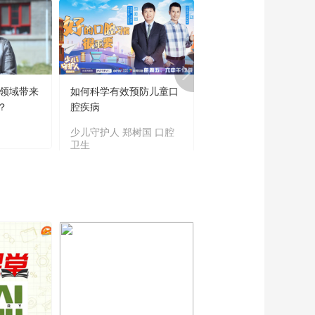
育领域带来
如何科学有效预防儿童口
“新时代好少年”主题教
？
腔疾病
读书活动成果展
少儿守护人 郑树国 口腔
主题教育
卫生