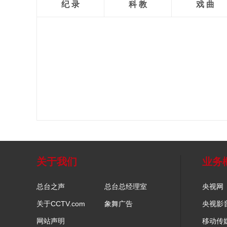
纪 录
科 教
戏 曲
关于我们
业务
总台之声
总台总经理室
央视网
关于CCTV.com
象舞广告
央视影
网站声明
移动传