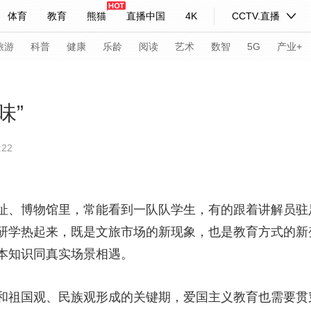
体育
教育
熊猫
直播中国
4K
CCTV.直播
式妙语
主持人
下载央视影音
热解读
天天学习
旅游
科普
健康
乐龄
阅读
艺术
数智
5G
产业+
纪录片网
国家大剧院
大型活动
味”
22
科技
法治
文娱
人物
公益
图片
习式妙语
央视快评
央视网评
光华锐评
锋面
址、博物馆里，常能看到一队队学生，有的跟着讲解员驻
频道
VR/AR
4K专区
全景新闻
研学热起来，既是文旅市场的新现象，也是教育方式的新
请入列
人生第一次
人生第二次
本知识同真实场景相遇。
年冬奥会
CBA
NBA
中超
国足
国际足球
网球
综
祖国观、民族观形成的关键期，爱国主义教育也需要贯
体育江湖
文化体育
冰雪道路
足球道路