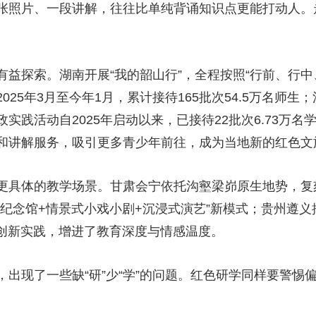
张照片、一段讲解，往往比单纯背诵知识点更能打动人。
央博
非遗
文化
旅游
科普
健康
乐龄
阅读
云起
超级工厂
智敬中国
全民健康
颜选攻略
海洋
探索。湖南开展“我的韶山行”，全程按照“行前、行中
25年3月至今年1月，累计接待165批次54.5万名师生；
政实践活动自2025年启动以来，已接待22批次6.73万
热播榜
总台企业白名单
和讲解服务，吸引更多青少年前往，成为当地新的红色文
具体的教学场景。甘肃会宁依托沟壑梁峁原生地势，复
纪念馆+情景式小戏小剧+沉浸式演艺”新模式；贵州遵义
的创新实践，增进了教育深度与情感温度。
现了一些缺“研”少“学”的问题。红色研学同样要警惕偏