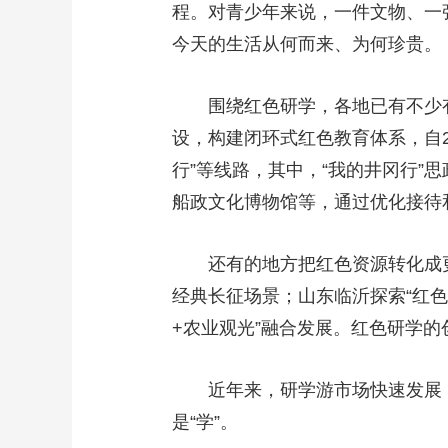
程。对青少年来说，一件文物、一
财经
教育
乡村振兴
生态环境
一带一路
今天的生活从何而来、为何珍贵。
大国智造
大国展会
大国保险
云顶对话
围绕红色研学，各地已有不少有益
设，构建闭环式红色教育体系，自20
行”等线路，其中，“我的井冈行”思
CCTV.节目官网
直播
节目单
栏目
片库
船政文化博物馆等，通过优化接待
还有的地方把红色资源转化成更
经典长征场景；山东临沂探索“红色
+农业观光”融合发展。红色研学
近年来，研学游市场快速发展，出
是“学”。