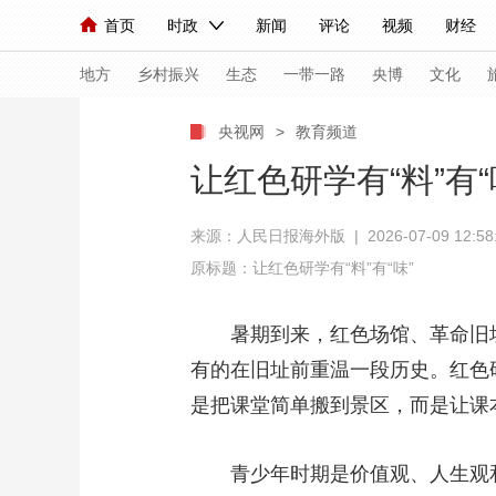
首页
时政
新闻
评论
视频
财经
人民领袖习近平
直播
海外频道
片库
iPanda
栏目大全
联播+
English
中国领导人
节目单
Монгол
听音
央视快评
微视频
习
地方
乡村振兴
生态
一带一路
央博
文化
央视网
>
教育频道
总台春晚
网络春晚
共产党员网
秧纪录
让红色研学有“料”有“
来源：人民日报海外版 | 2026-07-09 12:58:
新闻
国内
国际
评论
经济
军事
原标题：让红色研学有“料”有“味”
人民领袖习近平
联播+
热解读
天天学习
暑期到来，红色场馆、革命旧
视频
小央视频
小央直播
直播中国
熊猫
有的在旧址前重温一段历史。红色
现场
前线
比划
快看
蓝海中国
新兵
是把课堂简单搬到景区，而是让课
体育
直播
竞猜
2026年世界杯
2026
青少年时期是价值观、人生观和
VIP会员
CCTV奥林匹克频道
生活体育大会