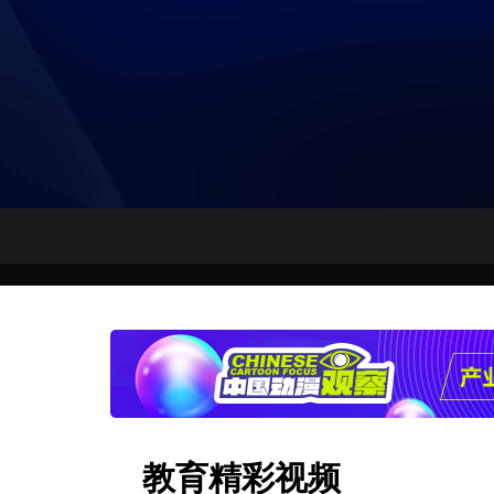
财经
教育
乡村振兴
生态环境
一带一路
央博
大国智造
大国展会
大国保险
云顶对话
云起
超
CCTV.节目官网
直播
节目单
栏目
片库
热播榜
教育精彩视频