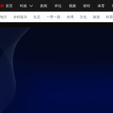
首页
时政
新闻
评论
视频
财经
体育
人民领袖习近平
直播
海外频道
片库
iPanda
栏目大全
联播+
English
中国领导人
节目单
Монгол
听音
央视快评
微视频
习式妙语
主持人
下
地方
乡村振兴
生态
一带一路
央博
文化
旅游
科普
总台春晚
网络春晚
共产党员网
秧纪录
纪录片网
新闻
国内
国际
评论
经济
军事
科技
法
人民领袖习近平
联播+
热解读
天天学习
习式妙语
视频
小央视频
小央直播
直播中国
熊猫频道
V
现场
前线
比划
快看
蓝海中国
新兵请入列
体育
直播
竞猜
2026年世界杯
2026年冬奥会
VIP会员
CCTV奥林匹克频道
生活体育大会
体育江湖