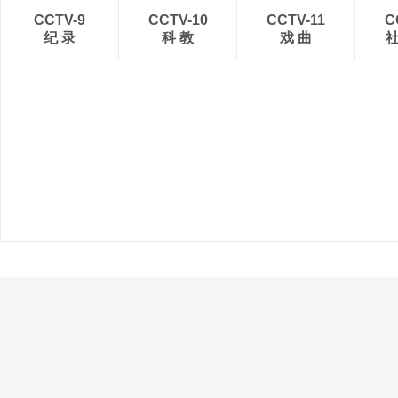
CCTV-9
CCTV-10
CCTV-11
C
纪 录
科 教
戏 曲
新闻联播
今日说法
人与自然
秘境之眼
关于我们
业务概况
总台之声
总台总经理室
央视网
关于CCTV.com
象舞广告
央视影音