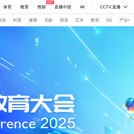
体育
教育
熊猫
直播中国
4K
CCTV.直播
式妙语
主持人
下载央视影音
热解读
天天学习
旅游
科普
健康
乐龄
阅读
艺术
数智
5G
产业+
纪录片网
国家大剧院
大型活动
科技
法治
文娱
人物
公益
图片
习式妙语
央视快评
央视网评
光华锐评
锋面
频道
VR/AR
4K专区
全景新闻
请入列
人生第一次
人生第二次
年冬奥会
CBA
NBA
中超
国足
国际足球
网球
综
体育江湖
文化体育
冰雪道路
足球道路