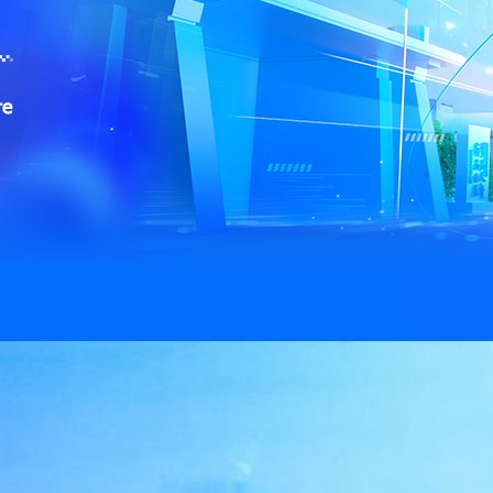
央博
非遗
文化
旅游
科普
健康
乐龄
阅读
云起
超级工厂
智敬中国
全民健康
颜选攻略
海洋
热播榜
总台企业白名单