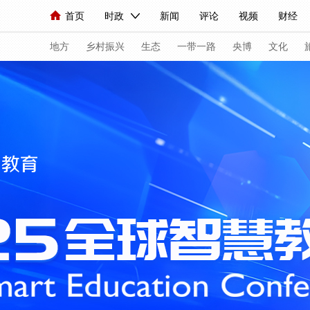
首页
时政
新闻
评论
视频
财经
人民领袖习近平
直播
海外频道
片库
iPanda
栏目大全
联播+
English
中国领导人
节目单
Монгол
听音
央视快评
微视频
习
地方
乡村振兴
生态
一带一路
央博
文化
总台春晚
网络春晚
共产党员网
秧纪录
新闻
国内
国际
评论
经济
军事
人民领袖习近平
联播+
热解读
天天学习
视频
小央视频
小央直播
直播中国
熊猫
现场
前线
比划
快看
蓝海中国
新兵
体育
直播
竞猜
2026年世界杯
2026
VIP会员
CCTV奥林匹克频道
生活体育大会