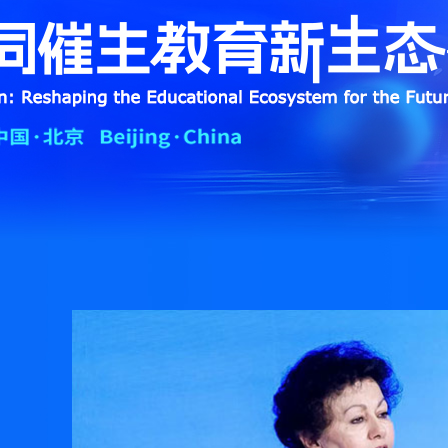
财经
教育
乡村振兴
生态环境
一带一路
大国智造
大国展会
大国保险
云顶对话
CCTV.节目官网
直播
节目单
栏目
片库