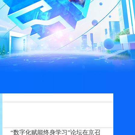
艺术
汽车
数智
5G
产业+
时尚
天气
才艺
网展
央央好物
《全球智慧教育合作联盟宣言》正
式发布
“数字化赋能终身学习”论坛在京召