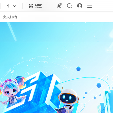
中
央央好物
合体育
亚冬会