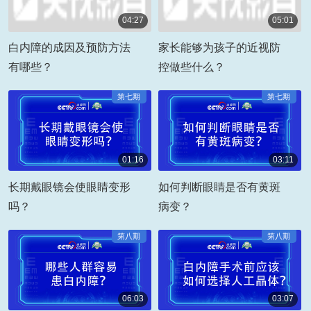
04:27
05:01
00:04:27
00:05:01
白内障的成因及预防方法
家长能够为孩子的近视防
有哪些？
控做些什么？
第七期
第七期
01:16
03:11
00:01:16
00:03:11
长期戴眼镜会使眼睛变形
如何判断眼睛是否有黄斑
吗？
病变？
第八期
第八期
06:03
03:07