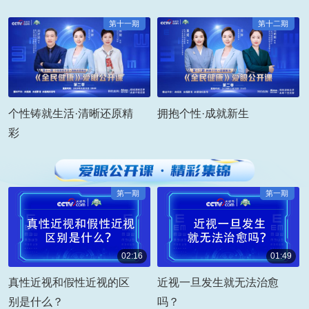
第十一期
第十二期
个性铸就生活·清晰还原精
拥抱个性·成就新生
彩
第一期
第一期
02:16
01:49
00:02:16
00:01:49
真性近视和假性近视的区
近视一旦发生就无法治愈
别是什么？
吗？