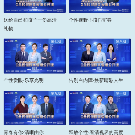
送给自己和孩子一份高清
个性视野·时刻“睛”春
礼物
第七期
第八期
个性爱眼·乐享光明
告别白内障·焕新睛彩人生
第九期
第十期
青春有你·清晰由你
释放个性·看清视界的高度