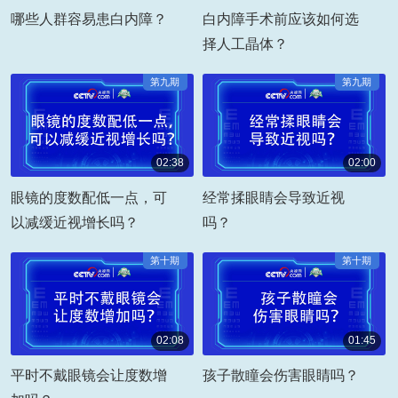
00:06:03
00:03:07
哪些人群容易患白内障？
白内障手术前应该如何选
择人工晶体？
第九期
第九期
02:38
02:00
00:02:38
00:02:00
眼镜的度数配低一点，可
经常揉眼睛会导致近视
以减缓近视增长吗？
吗？
第十期
第十期
02:08
01:45
00:02:08
00:01:45
平时不戴眼镜会让度数增
孩子散瞳会伤害眼睛吗？