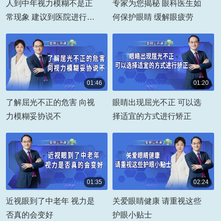
人到中年视力模糊不是正
专家为您揭秘 眼科医生如
常现象 建议到医院进行全
何保护眼睛 缓解眼疲劳
面检查
01:46
01:20
00:01:46
00:01:20
了解屈光不正的危害 向视
眼睛出现屈光不正 可以选
力模糊妥协说不
择适宜的方式进行矫正
01:35
02:24
00:01:35
00:02:24
近视眼到了中老年 视力是
关爱眼睛健康 请重视这些
否真的会变好
护眼小贴士