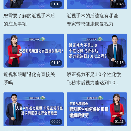
01:13
01:45
00:01:13
00:01:45
您需要了解的近视手术后
近视手术的后遗症有哪些
的注意事项
专家带您健康恢复视力
01:19
01:15
00:01:19
00:01:15
近视和眼睛退化有直接关
矫正视力不足1.0 个性化微
系吗
飞秒术后视力能达到1.0以
上吗
00:56
01:11
00:00:56
00:01:11