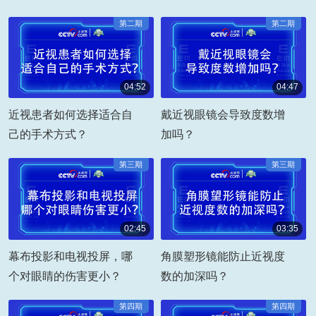
第二期
第二期
04:52
04:47
00:04:52
00:04:47
近视患者如何选择适合自
戴近视眼镜会导致度数增
己的手术方式？
加吗？
第三期
第三期
02:45
03:35
00:02:45
00:03:35
幕布投影和电视投屏，哪
角膜塑形镜能防止近视度
个对眼睛的伤害更小？
数的加深吗？
第四期
第四期