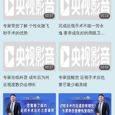
02:27
01:13
00:02:27
00:01:13
专家带您了解 个性化微飞
完成近视手术不能一劳永
秒手术的优势
逸 要养成良好的用眼卫生
习惯
02:17
02:03
00:02:17
00:02:03
专家在线科普 成年后为何
专家提醒您 近视手术后也
近视度数仍会增长
要尽量少戴美瞳