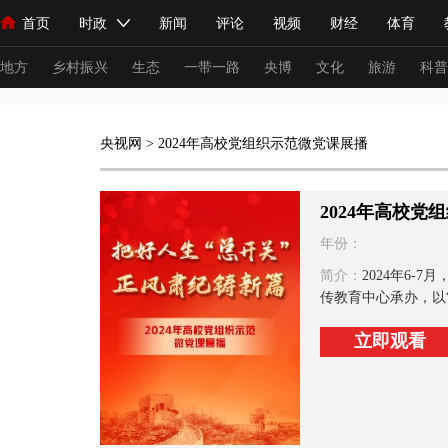
首页
时政
新闻
评论
视频
财经
体育
人民领袖习近平
直播
海外频道
片库
iPanda
栏目大全
联播+
English
中国领导人
节目单
Монгол
听音
央视快评
微视频
习式妙语
主持人
下
地方
乡村振兴
生态
一带一路
央博
文化
旅游
科普
总台春晚
网络春晚
共产党员网
秧纪录
纪录片网
央视网
> 2024年高校党组织示范微党课展播
2024年高校党
新闻
国内
国际
评论
经济
军事
科技
法
年份：
人民领袖习近平
联播+
热解读
天天学习
习式妙语
简介：
2024年6
传教育中心承办，以“
视频
小央视频
小央直播
直播中国
熊猫频道
V
立即观看
现场
前线
比划
快看
蓝海中国
新兵请入列
体育
直播
竞猜
2026年世界杯
2026年冬奥会
VIP会员
CCTV奥林匹克频道
生活体育大会
体育江湖