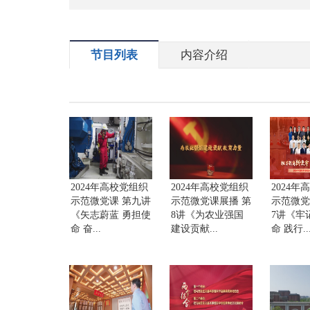
财经
教育
乡村振兴
生态环境
一带一路
央博
大国智造
大国展会
大国保险
云顶对话
云起
超
节目列表
内容介绍
CCTV.节目官网
直播
节目单
栏目
片库
热播榜
2024年高校党组织
2024年高校党组织
2024年
示范微党课 第九讲
示范微党课展播 第
示范微党
《矢志蔚蓝 勇担使
8讲《为农业强国
7讲《牢
命 奋...
建设贡献...
命 践行..