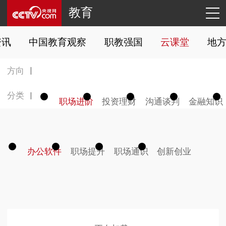
教育
资讯
中国教育观察
职教强国
云课堂
地
方向
分类
职场进阶
投资理财
沟通谈判
金融知识
办公软件
职场提升
职场通识
创新创业