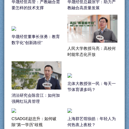
华晟经世总裁张宇：助力产
华晟经世高管：产教融合需
教融合高质量发展
要怎样的技术支撑
华晟经世董事长张勇：教育
数字化“创新路径”
人民大学教授马亮：高校何
时能常态化开放
北体大教授张一民：每天一
节体育课多吗？
消法研究会陈音江：如何加
强网红玩具管理
CSADGE赵忠升：如何破
上海群艺馆徐皓：年轻人为
除“第一学历”歧视
何热衷上夜校？