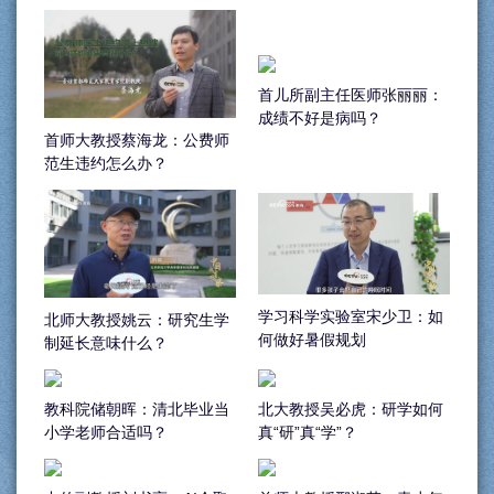
首儿所副主任医师张丽丽：
成绩不好是病吗？
首师大教授蔡海龙：公费师
范生违约怎么办？
学习科学实验室宋少卫：如
北师大教授姚云：研究生学
何做好暑假规划
制延长意味什么？
教科院储朝晖：清北毕业当
北大教授吴必虎：研学如何
小学老师合适吗？
真“研”真“学”？