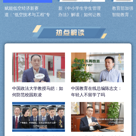
赋能低空经济新赛
新《中小学生学生管理
教育部加强
道：“低空技术与工程”专
办法》解读：如何让教
智能教育，
业如何培育复合型人
育更公平、学籍管理更
信号？
才？
便捷？
中国政法大学教授马皑：如
中国教育在线总编陈志文：
何防范校园欺凌
年轻人不留学了吗