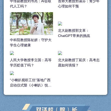
中传副教授刘书亮：AI会取
首师大教授邢淑芬：青少年
代人工吗？
心理如何干预
北大副教授郭文革：
ChatGPT带来的挑战
中科院教授陈祉妍：守护大
学生心理健康
人民大学教授李立国：高等
北大副教授丁延庆：高考志
学历贬值了吗？
愿如何填报？
“小喇叭视听工坊”落地广西
启动仪式暨《小喇叭》悦读
圆桌派圆满举行